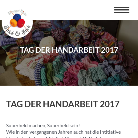
Zum
Inhalt
springen
TAG DER HANDARBEIT 2017
TAG DER HANDARBEIT 2017
Superheld machen, Superheld sein!
Wie in den vergangenen Jahren auch hat die Intitiative